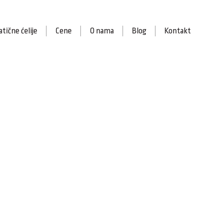
tične ćelije
Cene
O nama
Blog
Kontakt