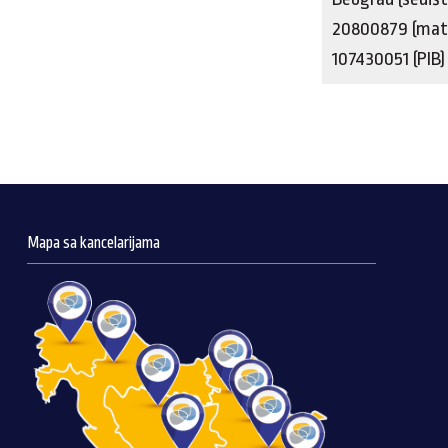
20800879 (matič
107430051 (PIB
Mapa sa kancelarijama