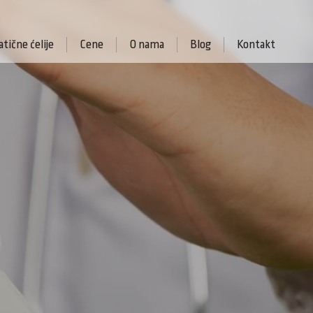
tične ćelije
Cene
O nama
Blog
Kontakt