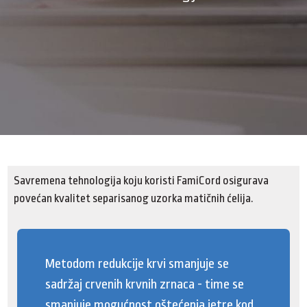
Savremena tehnologija koju koristi FamiCord osigurava
povećan kvalitet separisanog uzorka matičnih ćelija.
Metodom redukcije krvi smanjuje se
sadržaj crvenih krvnih zrnaca - time se
smanjuje mogućnost oštećenja jetre kod