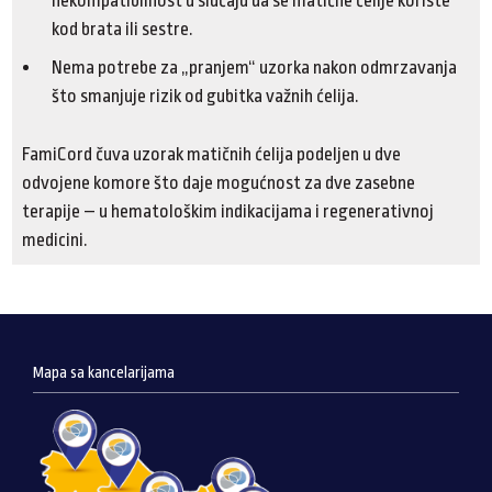
nekompatibilnost u slučaju da se matične ćelije koriste
kod brata ili sestre.
Nema potrebe za „pranjem“ uzorka nakon odmrzavanja
što smanjuje rizik od gubitka važnih ćelija.
FamiCord čuva uzorak matičnih ćelija podeljen u dve
odvojene komore što daje mogućnost za dve zasebne
terapije – u hematološkim indikacijama i regenerativnoj
medicini.
Mapa sa kancelarijama