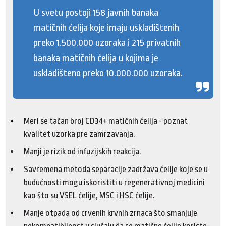
U svetu postoji 158 javnih banaka
matičnih ćelija koje imaju uskladištenih
preko 1.500.000 uzoraka i 215 privatnih
banaka matičnih ćelija u kojima je
uskladišteno preko 10.000.000 uzoraka.
Meri se tačan broj CD34+ matičnih ćelija - poznat
kvalitet uzorka pre zamrzavanja.
Manji je rizik od infuzijskih reakcija.
Savremena metoda separacije zadržava ćelije koje se u
budućnosti mogu iskoristiti u regenerativnoj medicini
kao što su VSEL ćelije, MSC i HSC ćelije.
Manje otpada od crvenih krvnih zrnaca što smanjuje