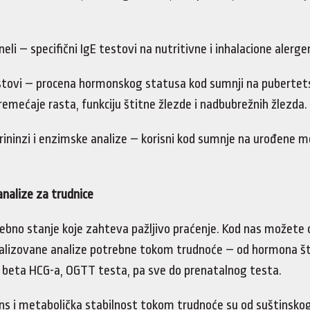
neli – specifični IgE testovi na nutritivne i inhalacione alerge
stovi – procena hormonskog statusa kod sumnji na pubertet
emećaje rasta, funkciju štitne žlezde i nadbubrežnih žlezda.
krininzi i enzimske analize – korisni kod sumnje na urođene 
analize za trudnice
ebno stanje koje zahteva pažljivo praćenje. Kod nas možete 
ijalizovane analize potrebne tokom trudnoće – od hormona š
, beta HCG-a, OGTT testa, pa sve do prenatalnog testa.
ns i metabolička stabilnost tokom trudnoće su od suštinsko