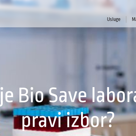
Usluge
Ma
je Bio Save labor
pravi izbor?