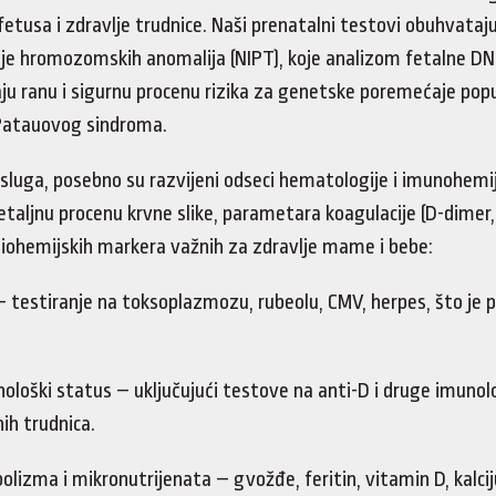
fetusa i zdravlje trudnice. Naši prenatalni testovi obuhvataj
je hromozomskih anomalija (NIPT), koje analizom fetalne DN
ju ranu i sigurnu procenu rizika za genetske poremećaje po
Patauovog sindroma.
usluga, posebno su razvijeni odseci hematologije i imunohemij
aljnu procenu krvne slike, parametara koagulacije (D-dimer,
 biohemijskih markera važnih za zdravlje mame i bebe:
 testiranje na toksoplazmozu, rubeolu, CMV, herpes, što je 
unološki status – uključujući testove na anti-D i druge imun
ih trudnica.
olizma i mikronutrijenata – gvožđe, feritin, vitamin D, kalci