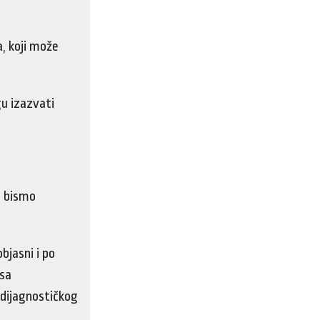
a, koji može
gu izazvati
o bismo
bjasni i po
 sa
 dijagnostičkog