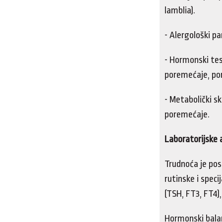
lamblia).
- Alergološki pa
- Hormonski te
poremećaje, por
- Metabolički s
poremećaje.
Laboratorijske 
Trudnoća je pos
rutinske i spec
(TSH, FT3, FT4)
Hormonski bala