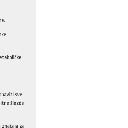
ne.
ske
metaboličke
obaviti sve
titne žlezde
g značaja za