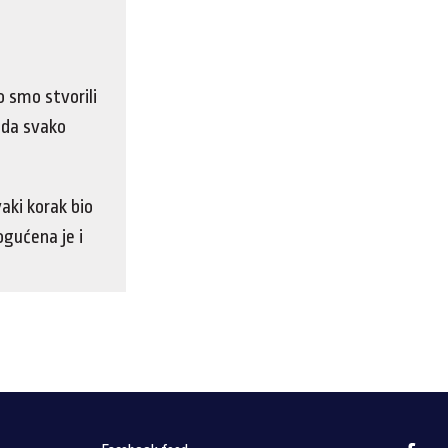
o smo stvorili
e da svako
aki korak bio
ogućena je i