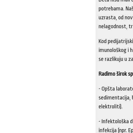
potrebama. Naši
uzrasta, od nov
nelagodnost, tr
Kod pedijatrijsk
imunološkog i 
se razlikuju u 
Radimo širok sp
- Opšta laborat
sedimentacija, b
elektroliti).
- Infektološka d
infekcija (npr. 