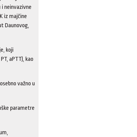
u i neinvazivne
K iz majčine
put Daunovog,
e, koji
 PT, aPTT), kao
posebno važno u
ološke parametre
jum,