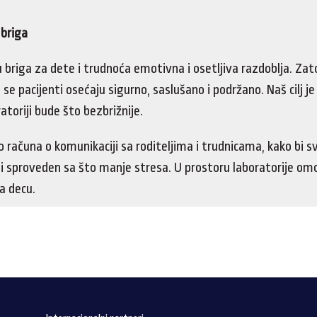
 briga
 briga za dete i trudnoća emotivna i osetljiva razdoblja. Zat
se pacijenti osećaju sigurno, saslušano i podržano. Naš cilj j
atoriji bude što bezbrižnije.
računa o komunikaciji sa roditeljima i trudnicama, kako bi sv
 i sproveden sa što manje stresa. U prostoru laboratorije om
a decu.