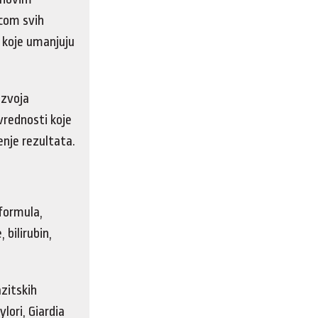
ecom svih
a koje umanjuju
azvoja
rednosti koje
enje rezultata.
 formula,
 bilirubin,
azitskih
lori, Giardia