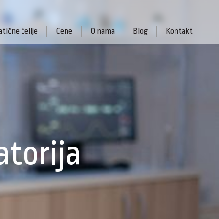
tične ćelije
Cene
O nama
Blog
Kontakt
atorija