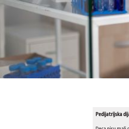
Pedijatrijska di
Deca nisu mali 