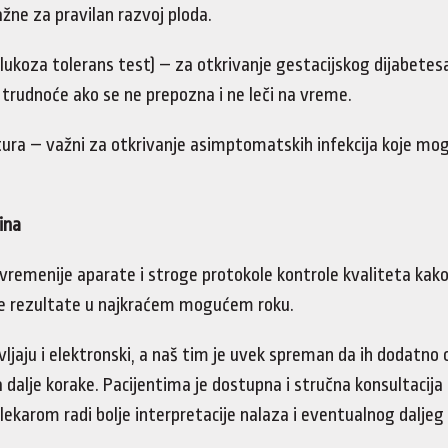
ne za pravilan razvoj ploda.
glukoza tolerans test) – za otkrivanje gestacijskog dijabetes
d trudnoće ako se ne prepozna i ne leči na vreme.
ultura – važni za otkrivanje asimptomatskih infekcija koje mo
ina
vremenije aparate i stroge protokole kontrole kvaliteta kak
ne rezultate u najkraćem mogućem roku.
ljaju i elektronski, a naš tim je uvek spreman da ih dodatno o
 dalje korake. Pacijentima je dostupna i stručna konsultacija
 lekarom radi bolje interpretacije nalaza i eventualnog daljeg