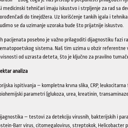
 medicinski tehničari imaju iskustvo i strpljenje za rad sa d
orođenčadi do tinejdžera. Uz korišćenje tankih igala i tehnik
udimo se da uzimanje uzoraka bude što prijatnije iskustvo.
ih pacijenata posebno je važno prilagoditi dijagnostiku fazi r
hematopoetskog sistema. Naš tim uzima u obzir referentne v
zavisnosti od uzrasta deteta, što je ključno za pravilno tumač
ektar analiza
orijska ispitivanja – kompletna krvna slika, CRP, leukocitarna
iohemijski parametri (glukoza, urea, kreatinin, transaminaze,
ijagnostika – testovi za detekciju virusnih, bakterijskih i par
Epstein-Barr virus, citomegalovirus, streptokok, Helicobacter py