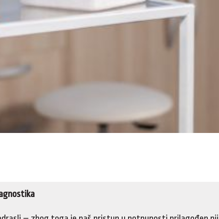
jagnostika
odrasli – zbog toga je naš pristup u potpunosti prilagođen n