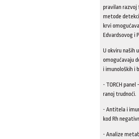
pravilan razvoj 
metode detekci
krvi omogućava
Edvardsovog i 
U okviru naših 
omogućavaju det
i imunoloških i
- TORCH panel –
ranoj trudnoći.
- Antitela i im
kod Rh negativn
- Analize metab