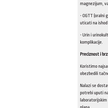
magnezijum, važ
- OGTT (oralni 
uticati na isho
- Urin i urinok
komplikacije.
Preciznost i brz
Koristimo najsa
obezbedili tač
Nalazi se dostav
potrebi uputi na
laboratorijskim
plana.