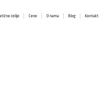
tične ćelije
Cene
O nama
Blog
Kontakt