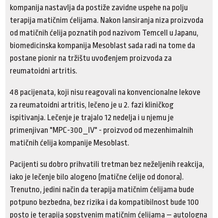
kompanija nastavlja da postiže zavidne uspehe na polju
terapija matičnim ćelijama. Nakon lansiranja niza proizvoda
od matičnih ćelija poznatih pod nazivom Temcell u Japanu,
biomedicinska kompanija Mesoblast sada radi na tome da
postane pionir na tržištu uvođenjem proizvoda za
reumatoidni artritis.
48 pacijenata, koji nisu reagovali na konvencionalne lekove
za reumatoidni artritis, lečeno je u 2. fazi kliničkog
ispitivanja. Lečenje je trajalo 12 nedelja i u njemu je
primenjivan "MPC-300_IV" - proizvod od mezenhimalnih
matičnih ćelija kompanije Mesoblast.
Pacijenti su dobro prihvatili tretman bez neželjenih reakcija,
iako je lečenje bilo alogeno (matične ćelije od donora).
Trenutno, jedini način da terapija matičnim ćelijama bude
potpuno bezbedna, bez rizika i da kompatibilnost bude 100
posto je terapija sopstvenim matičnim ćelijama – autologna