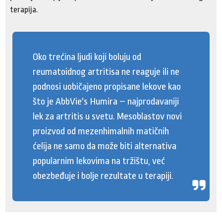
terapija.
Oko trećina ljudi koji boluju od
reumatoidnog artritisa ne reaguje ili ne
podnosi uobičajeno propisane lekove kao
što je AbbVie's Humira – najprodavaniji
lek za artritis u svetu. Mesoblastov novi
proizvod od mezenhimalnih matičnih
ćelija ne samo da može biti alternativa
popularnim lekovima na tržištu, već
obezbeđuje i bolje rezultate u terapiji.