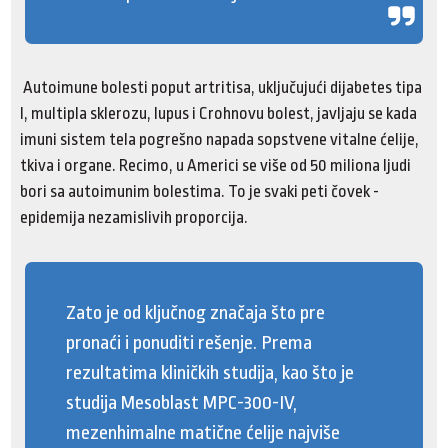
Autoimune bolesti poput artritisa, uključujući dijabetes tipa
I, multipla sklerozu, lupus i Crohnovu bolest, javljaju se kada
imuni sistem tela pogrešno napada sopstvene vitalne ćelije,
tkiva i organe. Recimo, u Americi se više od 50 miliona ljudi
bori sa autoimunim bolestima. To je svaki peti čovek -
epidemija nezamislivih proporcija.
Zato je od ključnog značaja što pre
pronaći i ponuditi rešenje. Prema
rezultatima kliničkih studija, kao što je
studija Mesoblast MPC-300-IV,
mezenhimalne matične ćelije najviše