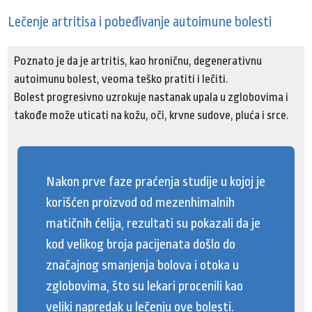
Lečenje artritisa i pobeđivanje autoimune bolesti
Poznato je da je artritis, kao hroničnu, degenerativnu
autoimunu bolest, veoma teško pratiti i lečiti.
Bolest progresivno uzrokuje nastanak upala u zglobovima i
takođe može uticati na kožu, oči, krvne sudove, pluća i srce.
Nakon prve faze praćenja studije u kojoj je
korišćen proizvod od mezenhimalnih
matičnih ćelija, rezultati su pokazali da je
kod velikog broja pacijenata došlo do
značajnog smanjenja bolova i otoka u
zglobovima, što su lekari procenili kao
veliki napredak u lečenju ove bolesti.