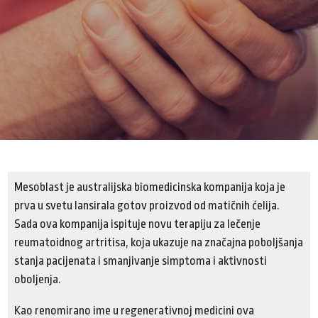
Mesoblast je australijska biomedicinska kompanija koja je
prva u svetu lansirala gotov proizvod od matičnih ćelija.
Sada ova kompanija ispituje novu terapiju za lečenje
reumatoidnog artritisa, koja ukazuje na značajna poboljšanja
stanja pacijenata i smanjivanje simptoma i aktivnosti
oboljenja.
Kao renomirano ime u regenerativnoj medicini ova