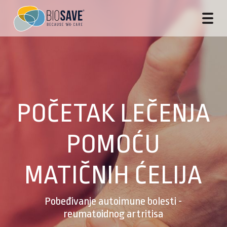
POČETAK LEČENJA
POMOĆU
MATIČNIH ĆELIJA
Pobeđivanje autoimune bolesti -
reumatoidnog artritisa