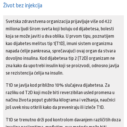
Život bez injekcija
Svetska zdravstvena organizacija prijavljuje više od 422
miliona ljudi širom sveta koji boluju od dijabetesa, bolesti
koja se može javiti u dva oblika. U prvom tipu, poznatijem
kao dijabetes melitus tip 1(T1D), imuni sistem organizma
napada ćelije pankreasa, sprečavajući ovaj organ da stvara
dovoljno insulina. Kod dijabetesa tip 2 (T2D) organizam ne
zna kako da upotrebi insulin koji se proizvodi, odnosno javlja
se rezistencija ćelija na insulin.
T1D se javlja kod približno 10% slučajeva dijabetesa. Za
razliku od T2D koji može biti reverzibilan usled promena u
načinu života poput gubitka kilograma i vežbanja, naučnici
još uvek nisu otkrili kako da preveniraju ili izleče T1D.
T1D se trenutno drži pod kontrolom davanjem različitih doza