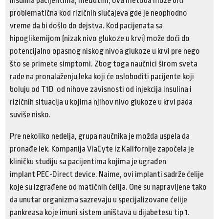
insulina pacijentima, međutim, ova metoda može biti
problematična kod rizičnih slučajeva gde je neophodno
vreme da bi došlo do dejstva. Kod pacijenata sa
hipoglikemijom (nizak nivo glukoze u krvi) može doći do
potencijalno opasnog niskog nivoa glukoze u krvi pre nego
što se primete simptomi. Zbog toga naučnici širom sveta
rade na pronalaženju leka koji će osloboditi pacijente koji
boluju od T1D od nihove zavisnosti od injekcija insulina i
rizičnih situacija u kojima njihov nivo glukoze u krvi pada
suviše nisko.
Pre nekoliko nedelja, grupa naučnika je možda uspela da
pronađe lek. Kompanija ViaCyte iz Kalifornije započela je
kliničku studiju sa pacijentima kojima je ugrađen
implant PEC-Direct device. Naime, ovi implanti sadrže ćelije
koje su izgrađene od matičnih ćelija. One su napravljene tako
da unutar organizma sazrevaju u specijalizovane ćelije
pankreasa koje imuni sistem uništava u dijabetesu tip 1.