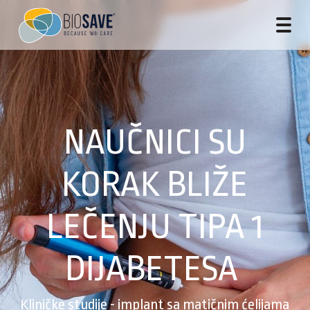
NAUČNICI SU
KORAK BLIŽE
LEČENJU TIPA 1
DIJABETESA
Kliničke studije - implant sa matičnim ćelijama