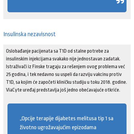
Insulinska nezavisnost
Oslobađanje pacijenata sa T1D od stalne potrebe za
insulinskim injekcijama svakako nije jednostavan zadatak.
Istraživači iz Finske tragaju za rešenjem ovog problema već
25 godina, i tek nedavno su uspeli da razviju vakcinu protiv
T1D, sa kojim će započeti kliničku studiju u toku 2018. godine.
ViaCyte uređaj predstavlja još jedno obećavajuće otkriće.
„Opcije terapije dijabetes melitusa tip 1 sa
životno ugrožavajućim epizodama