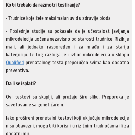
Ko bi trebalo da razmotri testiranje?
• Trudnice koje žele maksimalan uvid u zdravlje ploda
• Poslednje studije su pokazale da je učestalost javljanja
mikrodelecija uočena nezavisno od starosti trudnice. Rizik je
mali, ali jednako raspoređen i za mlađu i za stariju
kategoriju. Iz tog razloga je i izbor mikrodelecija u sklopu
Qualified
prenatalnog testa preporučen svima kao dodatna
preventiva.
Da li se isplati?
Ovi testovi su skuplji, ali pružaju širu sliku. Preporuka je
savetovanje sa genetičarem.
Iako prošireni prenetalni testovi koji uključuju mikrodelecije
nisu obavezni, mogu biti korisni u rizičnim trudnoćama ili za
dodatni mir.