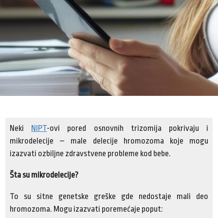
Neki
NIPT
-ovi pored osnovnih trizomija pokrivaju i
mikrodelecije – male delecije hromozoma koje mogu
izazvati ozbiljne zdravstvene probleme kod bebe.
Šta su mikrodelecije?
To su sitne genetske greške gde nedostaje mali deo
hromozoma. Mogu izazvati poremećaje poput: