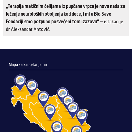
„Terapija matičnim ćelijama iz pupčane vrpce je nova nada za
lečenje neuroloških oboljenja kod dece, i mi u Bio Save
Fondaciji smo potpuno posvećeni tom izazovu“
– istakao je
dr Aleksandar Antović.
Mapa sa kancelarijama