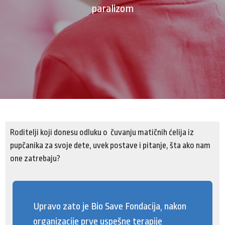
paralizom
Roditelji koji donesu odluku o čuvanju matičnih ćelija iz
pupčanika za svoje dete, uvek postave i pitanje, šta ako nam
one zatrebaju?
Upravo zato je Bio Save Fondacija, nakon
organizacije prve uspešne terapije