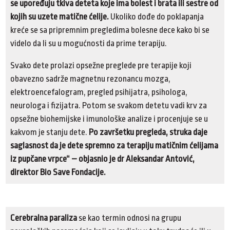
se upoređuju tkiva deteta koje ima bolest i brata ili sestre od
kojih su uzete matične ćelije.
Ukoliko dođe do poklapanja
kreće se sa pripremnim pregledima bolesne dece kako bi se
videlo da li su u mogućnosti da prime terapiju.
Svako dete prolazi opsežne preglede pre terapije koji
obavezno sadrže magnetnu rezonancu mozga,
elektroencefalogram, pregled psihijatra, psihologa,
neurologa i fizijatra. Potom se svakom detetu vadi krv za
opsežne biohemijske i imunološke analize i procenjuje se u
kakvom je stanju dete.
Po završetku pregleda, struka daje
saglasnost da je dete spremno za terapiju matičnim ćelijama
iz pupčane vrpce“ – objasnio je dr Aleksandar Antović,
direktor Bio Save Fondacije.
Cerebralna paraliza
se kao termin odnosi na grupu