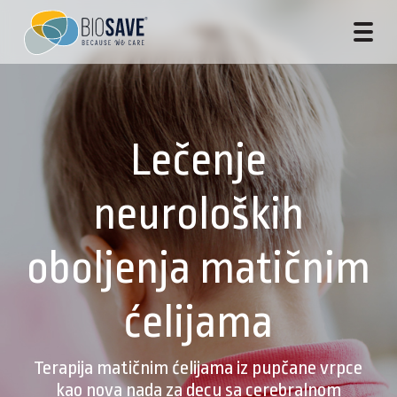
Lečenje
neuroloških
oboljenja matičnim
ćelijama
Terapija matičnim ćelijama iz pupčane vrpce
kao nova nada za decu sa cerebralnom