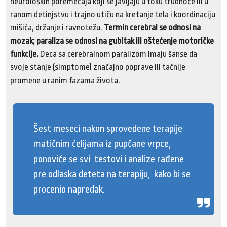
neuroloških poremećaja koji se javljaju u toku trudnoće ili u
ranom detinjstvu i trajno utiču na kretanje tela i koordinaciju
mišića, držanje i ravnotežu.
Termin cerebral se odnosi na
mozak; paraliza se odnosi na gubitak ili oštećenje motoričke
funkcije.
Deca sa cerebralnom paralizom imaju šanse da
svoje stanje (simptome) značajno poprave ili tačnije
promene u ranim fazama života.
Šest meseci nakon sprovedene terapije
matičnim ćelijama iz pupčane vrpce,
ponoviće se svi testovi i analize rađene
pre odlaska deteta na terapiju, kako bi se
procenio napredak.