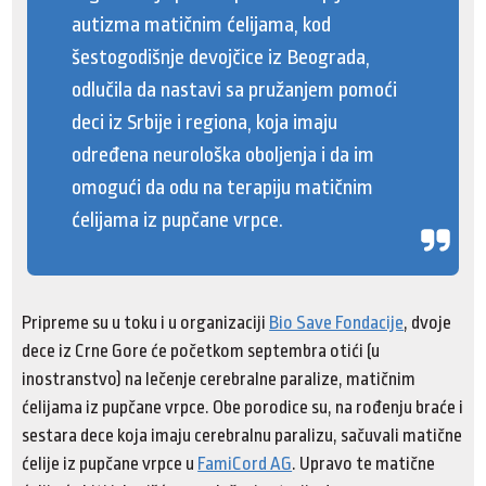
autizma matičnim ćelijama, kod
šestogodišnje devojčice iz Beograda,
odlučila da nastavi sa pružanjem pomoći
deci iz Srbije i regiona, koja imaju
određena neurološka oboljenja i da im
omogući da odu na terapiju matičnim
ćelijama iz pupčane vrpce.
Pripreme su u toku i u organizaciji
Bio Save Fondacije
, dvoje
dece iz Crne Gore će početkom septembra otići (u
inostranstvo) na lečenje cerebralne paralize, matičnim
ćelijama iz pupčane vrpce.
Obe porodice su, na rođenju braće i
sestara dece koja imaju cerebralnu paralizu, sačuvali matične
ćelije iz pupčane vrpce u
FamiCord AG
. Upravo te matične