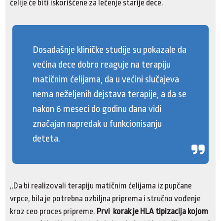
ćelije će biti iskorišćene za lečenje starije dece.
Dosadašnje kliničke studije su pokazale da
većina dece dobro reaguje na terapiju
matičnim ćelijama, da u većini slučajeva
nema neželjenih dejstava terapije, a da se
nakon 6 meseci do godinu dana vidi
značajan napredak u funkcionisanju
deteta.
„Da bi realizovali terapiju matičnim ćelijama iz pupčane
vrpce, bila je potrebna ozbiljna priprema i stručno vođenje
kroz ceo proces pripreme.
Prvi korak je HLA tipizacija kojom