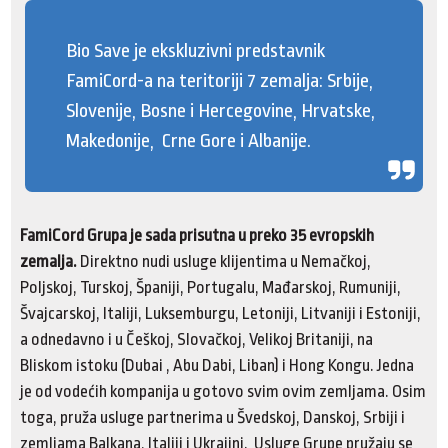
Bio Save je ekskluzivni predstavnik
FamiCord-a na teritoriji 7 zemalja: Srbije,
Slovenije, Bosne i Hercegovine, Hrvatske,
Makedonije, Crne Gore i Albanije.
FamiCord Grupa je sada prisutna u preko 35 evropskih
zemalja.
Direktno nudi usluge klijentima u Nemačkoj,
Poljskoj, Turskoj, Španiji, Portugalu, Mađarskoj, Rumuniji,
Švajcarskoj, Italiji, Luksemburgu, Letoniji, Litvaniji i Estoniji,
a odnedavno i u Češkoj, Slovačkoj, Velikoj Britaniji, na
Bliskom istoku (Dubai , Abu Dabi, Liban) i Hong Kongu. Jedna
je od vodećih kompanija u gotovo svim ovim zemljama. Osim
toga, pruža usluge partnerima u Švedskoj, Danskoj, Srbiji i
zemljama Balkana, Italiji i Ukrajini. Usluge Grupe pružaju se