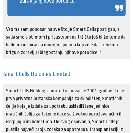
zdravlja njihove porodice.
Veoma sam ponosan na sve što je Smart Cells postigao, a
sada smo s obimom i prisustvom na tržištu još bliže tome da
budemo inspiracija mnogim ljudima koji žele da preuzmu
brigu o zdravlju i blagostanju njihove porodice. "
Smart Cells Holdings Limited
Smart Cells Holdings Limited osnovan je 2001. godine. To je
prva privatna britanska kompanija za skladištenje matičnih
ćelija koja je izdala za upotrebu uskladištene jedinice
matičnih ćelija za lečenje dece sa životno ugrožavajućim ili
iscrpljujućim bolestima. Od svog osnivanja, Smart Cells je
pustila najveći broj uzoraka za upotrebu u transplantaciji iz