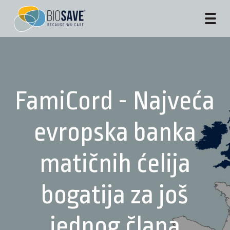
FamiCord - Najveća
evropska banka
matičnih ćelija
bogatija za još
jednog člana