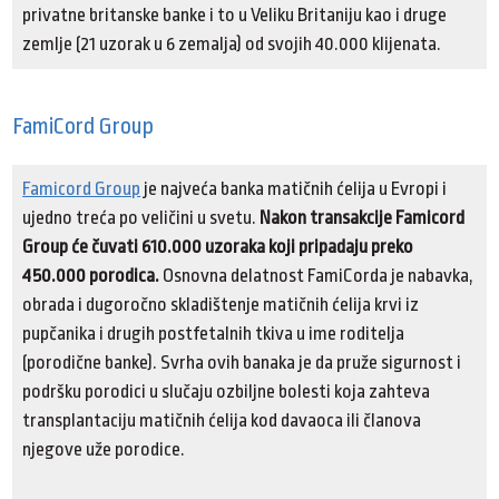
privatne britanske banke i to u Veliku Britaniju kao i druge
zemlje (21 uzorak u 6 zemalja) od svojih 40.000 klijenata.
FamiCord Group
Famicord Group
je najveća banka matičnih ćelija u Evropi i
ujedno treća po veličini u svetu.
Nakon transakcije Famicord
Group će čuvati 610.000 uzoraka koji pripadaju preko
450.000 porodica.
Osnovna delatnost FamiCorda je nabavka,
obrada i dugoročno skladištenje matičnih ćelija krvi iz
pupčanika i drugih postfetalnih tkiva u ime roditelja
(porodične banke). Svrha ovih banaka je da pruže sigurnost i
podršku porodici u slučaju ozbiljne bolesti koja zahteva
transplantaciju matičnih ćelija kod davaoca ili članova
njegove uže porodice.