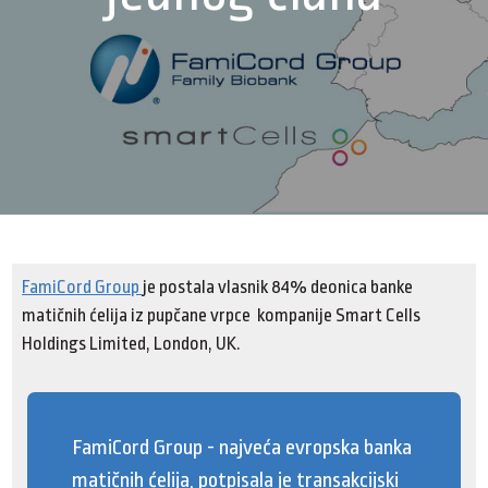
FamiCord Group
je postala vlasnik 84% deonica banke
matičnih ćelija iz pupčane vrpce kompanije Smart Cells
Holdings Limited, London, UK.
FamiCord Group - najveća evropska banka
matičnih ćelija, potpisala je transakcijski