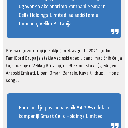
ugovor sa akcionarima kompanije Smart
Cells Holdings Limited, sa sedištem u
Londonu, Velika Britanija.
Prema ugovoru koji je zaključen 4. avgusta 2021. godine,
FamiCord Grupa je stekla većinski udeo u banci matičnih ćelija
koja posluje u Velikoj Britaniji, na Bliskom istoku (Ujedinjeni
Arapski Emirati, Liban, Oman, Bahrein, Kuvajt i drugi) i Hong
Kongu.
Famicord je postao vlasnik 84,2 % udela u
kompaniji Smart Cells Holdings Limited.