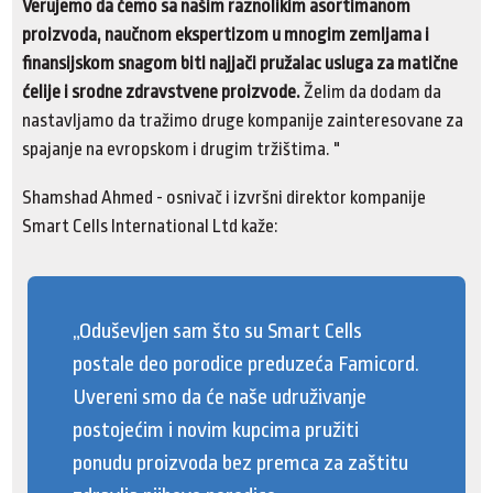
Verujemo da ćemo sa našim raznolikim asortimanom
proizvoda, naučnom ekspertizom u mnogim zemljama i
finansijskom snagom biti najjači pružalac usluga za matične
ćelije i srodne zdravstvene proizvode.
Želim da dodam da
nastavljamo da tražimo druge kompanije zainteresovane za
spajanje na evropskom i drugim tržištima. "
Shamshad Ahmed - osnivač i izvršni direktor kompanije
Smart Cells International Ltd kaže:
„Oduševljen sam što su Smart Cells
postale deo porodice preduzeća Famicord.
Uvereni smo da će naše udruživanje
postojećim i novim kupcima pružiti
ponudu proizvoda bez premca za zaštitu