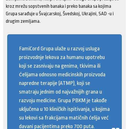
kroz mrežu sopstvenih banaka i preko banaka sa kojima
Grupa sarađuje u Švajcarskoj, Švedskoj, Ukrajini, SAD -u i
drugim zemljama.
FamiCord Grupa ulaže u razvoj usluga
proizvodnje
lekova za humanu upotrebu
koji se zasnivaju na genima, tkivima ili
ćelijama odnosno medicinskih proizvoda
napredne terapije
(ATMP), koji se
smatraju jednim od najvažnijih grana u
razvoju medicine. Grupa PBKM je takođe
uključena u 10 kliničkih ispitivanja, u kojima
su lekovi sa frakcijama matičnih ćelija već
davani pacijentima preko 700 puta.