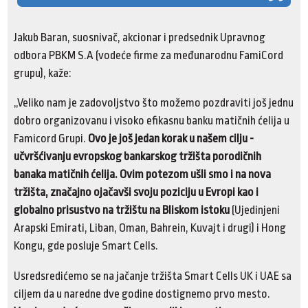
Jakub Baran, suosnivač, akcionar i predsednik Upravnog
odbora PBKM S.A (vodeće firme za međunarodnu FamiCord
grupu), kaže:
„Veliko nam je zadovoljstvo što možemo pozdraviti još jednu
dobro organizovanu i visoko efikasnu banku matičnih ćelija u
Famicord Grupi.
Ovo je još jedan korak u našem cilju -
učvršćivanju evropskog bankarskog tržišta porodičnih
banaka matičnih ćelija. Ovim potezom ušli smo i na nova
tržišta, značajno ojačavši svoju poziciju u Evropi kao i
globalno prisustvo na tržištu na Bliskom istoku
(Ujedinjeni
Arapski Emirati, Liban, Oman, Bahrein, Kuvajt i drugi) i Hong
Kongu, gde posluje Smart Cells.
Usredsredićemo se na jačanje tržišta Smart Cells UK i UAE sa
ciljem da u naredne dve godine dostignemo prvo mesto.