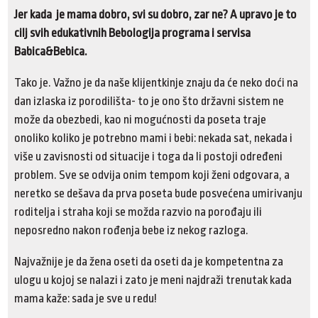
Jer kada je mama dobro, svi su dobro, zar ne? A upravo je to
cilj svih edukativnih Bebologija programa i servisa
Babica&Bebica.
Tako je. Važno je da naše klijentkinje znaju da će neko doći na
dan izlaska iz porodilišta- to je ono što državni sistem ne
može da obezbedi, kao ni mogućnosti da poseta traje
onoliko koliko je potrebno mami i bebi: nekada sat, nekada i
više u zavisnosti od situacije i toga da li postoji određeni
problem. Sve se odvija onim tempom koji ženi odgovara, a
neretko se dešava da prva poseta bude posvećena umirivanju
roditelja i straha koji se možda razvio na porođaju ili
neposredno nakon rođenja bebe iz nekog razloga.
Najvažnije je da žena oseti da oseti da je kompetentna za
ulogu u kojoj se nalazi i zato je meni najdraži trenutak kada
mama kaže: sada je sve u redu!