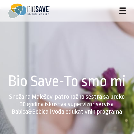
Bio Save-To smo mi
Snežana Malešev, patronažna sestra sa preko
30 godina iskustva supervizor servisa
Babica&Bebica i vođa edukativnih programa