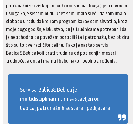
patronažni servis koji bi funkcionisao na drugačijem nivou od
usluga koje sistem nudi. Opet sam imala sreću da sam imala
slobodu u radu da kreiram program kakav sam shvatila, kroz
moje dugogodišnje iskustvo, da je trudnicama potreban i da
je neophodno da povežem porodilišta i patronažu, bez obzira
što su to dve različite celine. Tako je nastao servis
Babica&Bebica koji prati trudnicu od poslednjih meseci
trudnoće, a onda i mamu i bebu nakon bebinog rođenja.
Servisa Babica&Bebica je
multidisciplinarni tim sastavljen od
babica, patronažnih sestara i pedijatara.