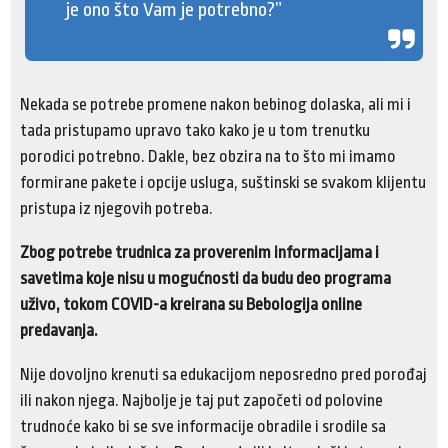
je ono što Vam je potrebno?”
Nekada se potrebe promene nakon bebinog dolaska, ali mi i
tada pristupamo upravo tako kako je u tom trenutku
porodici potrebno. Dakle, bez obzira na to što mi imamo
formirane pakete i opcije usluga, suštinski se svakom klijentu
pristupa iz njegovih potreba.
Zbog potrebe trudnica za proverenim informacijama i
savetima koje nisu u mogućnosti da budu deo programa
uživo, tokom COVID-a kreirana su Bebologija online
predavanja.
Nije dovoljno krenuti sa edukacijom neposredno pred porođaj
ili nakon njega. Najbolje je taj put započeti od polovine
trudnoće kako bi se sve informacije obradile i srodile sa