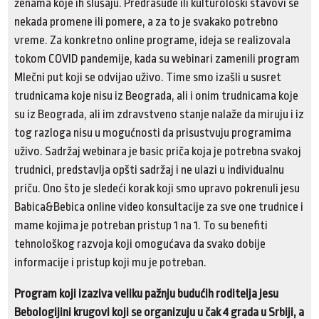
ženama koje ih slušaju. Predrasude ili kulturološki stavovi se
nekada promene ili pomere, a za to je svakako potrebno
vreme. Za konkretno online programe, ideja se realizovala
tokom COVID pandemije, kada su webinari zamenili program
Mlečni put koji se odvijao uživo. Time smo izašli u susret
trudnicama koje nisu iz Beograda, ali i onim trudnicama koje
su iz Beograda, ali im zdravstveno stanje nalaže da miruju i iz
tog razloga nisu u mogućnosti da prisustvuju programima
uživo. Sadržaj webinara je basic priča koja je potrebna svakoj
trudnici, predstavlja opšti sadržaj i ne ulazi u individualnu
priču. Ono što je sledeći korak koji smo upravo pokrenuli jesu
Babica&Bebica online video konsultacije za sve one trudnice i
mame kojima je potreban pristup 1 na 1. To su benefiti
tehnološkog razvoja koji omogućava da svako dobije
informacije i pristup koji mu je potreban.
Program koji izaziva veliku pažnju budućih roditelja jesu
Bebologijini krugovi koji se organizuju u čak 4 grada u Srbiji, a