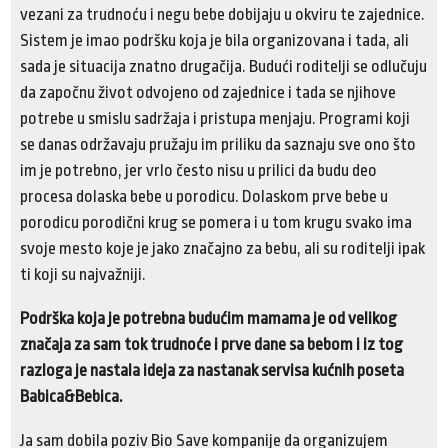
vezani za trudnoću i negu bebe dobijaju u okviru te zajednice.
Sistem je imao podršku koja je bila organizovana i tada, ali
sada je situacija znatno drugačija. Budući roditelji se odlučuju
da započnu život odvojeno od zajednice i tada se njihove
potrebe u smislu sadržaja i pristupa menjaju. Programi koji
se danas održavaju pružaju im priliku da saznaju sve ono što
im je potrebno, jer vrlo često nisu u prilici da budu deo
procesa dolaska bebe u porodicu. Dolaskom prve bebe u
porodicu porodični krug se pomera i u tom krugu svako ima
svoje mesto koje je jako značajno za bebu, ali su roditelji ipak
ti koji su najvažniji.
Podrška koja je potrebna budućim mamama je od velikog
značaja za sam tok trudnoće i prve dane sa bebom i iz tog
razloga je nastala ideja za nastanak servisa kućnih poseta
Babica&Bebica.
Ja sam dobila poziv Bio Save kompanije da organizujem