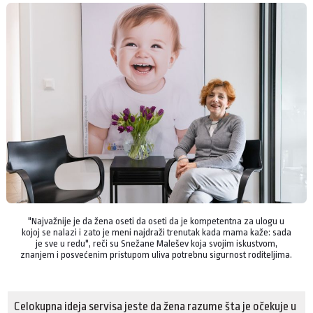
"Najvažnije je da žena oseti da oseti da je kompetentna za ulogu u
kojoj se nalazi i zato je meni najdraži trenutak kada mama kaže: sada
je sve u redu", reči su Snežane Malešev koja svojim iskustvom,
znanjem i posvećenim pristupom uliva potrebnu sigurnost roditeljima.
Celokupna ideja servisa jeste da žena razume šta je očekuje u