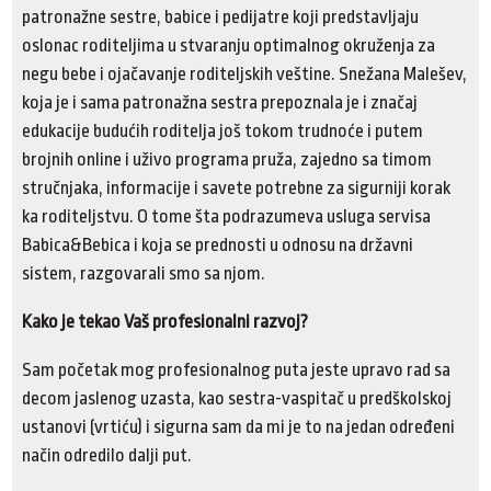
patronažne sestre, babice i pedijatre koji predstavljaju
oslonac roditeljima u stvaranju optimalnog okruženja za
negu bebe i ojačavanje roditeljskih veštine. Snežana Malešev,
koja je i sama patronažna sestra prepoznala je i značaj
edukacije budućih roditelja još tokom trudnoće i putem
brojnih online i uživo programa pruža, zajedno sa timom
stručnjaka, informacije i savete potrebne za sigurniji korak
ka roditeljstvu. O tome šta podrazumeva usluga servisa
Babica&Bebica i koja se prednosti u odnosu na državni
sistem, razgovarali smo sa njom.
Kako je tekao Vaš profesionalni razvoj?
Sam početak mog profesionalnog puta jeste upravo rad sa
decom jaslenog uzasta, kao sestra-vaspitač u predškolskoj
ustanovi (vrtiću) i sigurna sam da mi je to na jedan određeni
način odredilo dalji put.