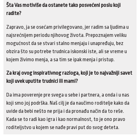
Šta Vas motiviše da ostanete tako posvećeni poslu koji
radite?
Zapravo, ja se osećam privilegovano, jer radim sa ljudima u
najsrećnijem periodu njihovog života. Prepoznajem veliku
mogućnost da se stvari stalno menjaju i unapređuju, bez
obzira što su potrebe trudnica iskonski iste, ali se vreme u
kojem živimo menja, a sa tim se ipak menja i pristup.
Za kraj ovog inspirativnog razloga, koji je to najvažniji savet
koji uvek uputite trudnici ili mami?
Da ima poverenje pre svega u sebe i partnera, a onda i u nas
koji smo joj podrška. Naš cilj je da naučimo roditelje kako da
uvide da bebi nešto ne prija i da pronađu način da to reše.
Kada se to radi kao igra i kao normalnost, to je ono pravo
roditeljstvo u kojem se nađe pravi put do svog deteta.