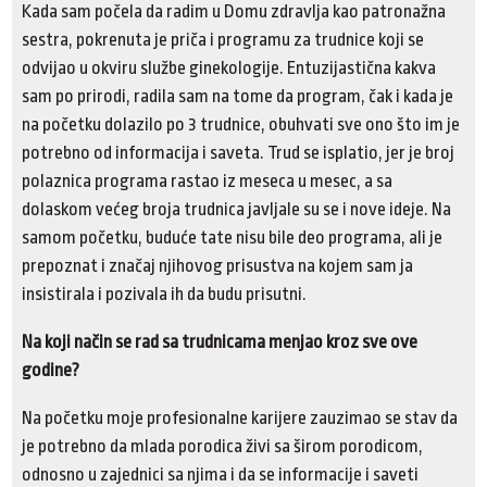
Kada sam počela da radim u Domu zdravlja kao patronažna
sestra, pokrenuta je priča i programu za trudnice koji se
odvijao u okviru službe ginekologije. Entuzijastična kakva
sam po prirodi, radila sam na tome da program, čak i kada je
na početku dolazilo po 3 trudnice, obuhvati sve ono što im je
potrebno od informacija i saveta. Trud se isplatio, jer je broj
polaznica programa rastao iz meseca u mesec, a sa
dolaskom većeg broja trudnica javljale su se i nove ideje. Na
samom početku, buduće tate nisu bile deo programa, ali je
prepoznat i značaj njihovog prisustva na kojem sam ja
insistirala i pozivala ih da budu prisutni.
Na koji način se rad sa trudnicama menjao kroz sve ove
godine?
Na početku moje profesionalne karijere zauzimao se stav da
je potrebno da mlada porodica živi sa širom porodicom,
odnosno u zajednici sa njima i da se informacije i saveti