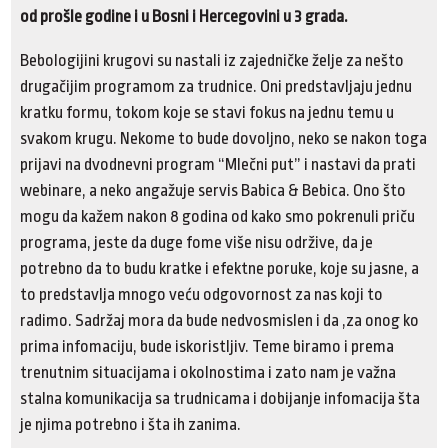
od prošle godine i u Bosni i Hercegovini u 3 grada.
Bebologijini krugovi su nastali iz zajedničke želje za nešto
drugačijim programom za trudnice. Oni predstavljaju jednu
kratku formu, tokom koje se stavi fokus na jednu temu u
svakom krugu. Nekome to bude dovoljno, neko se nakon toga
prijavi na dvodnevni program “Mlečni put” i nastavi da prati
webinare, a neko angažuje servis Babica & Bebica. Ono što
mogu da kažem nakon 8 godina od kako smo pokrenuli priču
programa, jeste da duge fome više nisu održive, da je
potrebno da to budu kratke i efektne poruke, koje su jasne, a
to predstavlja mnogo veću odgovornost za nas koji to
radimo. Sadržaj mora da bude nedvosmislen i da ,za onog ko
prima infomaciju, bude iskoristljiv. Teme biramo i prema
trenutnim situacijama i okolnostima i zato nam je važna
stalna komunikacija sa trudnicama i dobijanje infomacija šta
je njima potrebno i šta ih zanima.