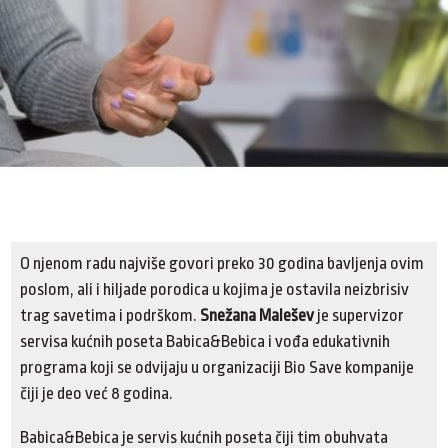
O njenom radu najviše govori preko 30 godina bavljenja ovim
poslom, ali i hiljade porodica u kojima je ostavila neizbrisiv
trag savetima i podrškom.
Snežana Malešev
je supervizor
servisa kućnih poseta Babica&Bebica i vođa edukativnih
programa koji se odvijaju u organizaciji Bio Save kompanije
čiji je deo već 8 godina.
Babica&Bebica je servis kućnih poseta čiji tim obuhvata