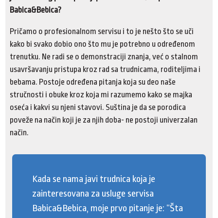
Babica&Bebica?
Pričamo o profesionalnom servisu i to je nešto što se uči
kako bi svako dobio ono što mu je potrebno u određenom
trenutku. Ne radi se o demonstraciji znanja, već o stalnom
usavršavanju pristupa kroz rad sa trudnicama, roditeljima i
bebama. Postoje određena pitanja koja su deo naše
stručnosti i obuke kroz koja mi razumemo kako se majka
oseća i kakvi su njeni stavovi. Suština je da se porodica
poveže na način koji je za njih doba- ne postoji univerzalan
način.
Kada se nama javi trudnica koja je
zainteresovana za usluge servisa
Babica&Bebica, moje prvo pitanje je: “Šta