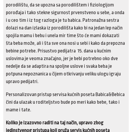
porodilištu, da se upozna sa porodilištem i fiziologijom
porođaja i tako stekne sigurnost prvenstveno u sebe, a onda
i u ceo tim i iz tog razloga je tu babica. Patronažna sestra
dolazi na dan izlaska iz porodilišta kako bi na jedan lep način
spojila mamu i bebu i unela mir time što će mami dokazati
šta beba može, ali i šta sve ona nosi u sebi i kako da prepozna
bebine potrebe. Prisustvo pedijatra 15. dana u kućnim
uslovima je veoma značajno, jer je bebi potrebno oko dve
nedelje da se adaptira na spoljne uslove i svaka beba je
potpuna nepoznanica u čijem otkrivanju veliku ulogu igraju
upravo pedijatri.
Personalizovan pristup servisa kućnih poseta Babica&Bebica
čini da ulazak u roditeljstvo bude po meri kako bebe, tako i
mame i tate.
Koliko je izazovno raditi na taj način, upravo zbog
jedinstvenog pristupa koji pruža servis kućnih poseta