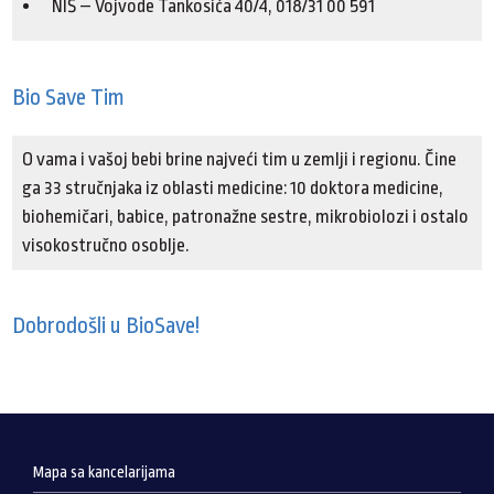
NIŠ – Vojvode Tankosića 40/4, 018/31 00 591
Bio Save Tim
O vama i vašoj bebi brine najveći tim u zemlji i regionu. Čine
ga 33 stručnjaka iz oblasti medicine: 10 doktora medicine,
biohemičari, babice, patronažne sestre, mikrobiolozi i ostalo
visokostručno osoblje.
Dobrodošli u BioSave!
Mapa sa kancelarijama