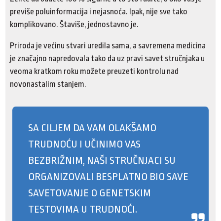
previše poluinformacija i nejasnoća. Ipak, nije sve tako
komplikovano. Štaviše, jednostavno je.
Priroda je većinu stvari uredila sama, a savremena medicina
je značajno napredovala tako da uz pravi savet stručnjaka u
veoma kratkom roku možete preuzeti kontrolu nad
novonastalim stanjem.
SA CILJEM DA VAM OLAKŠAMO
TRUDNOĆU I UČINIMO VAS
BEZBRIŽNIM, NAŠI STRUČNJACI SU
ORGANIZOVALI BESPLATNO BIO SAVE
SAVETOVANJE O GENETSKIM
TESTOVIMA U TRUDNOĆI.