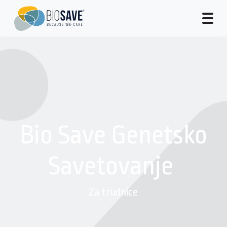
Bio Save Genetsko
Savetovanje
Za trudnice