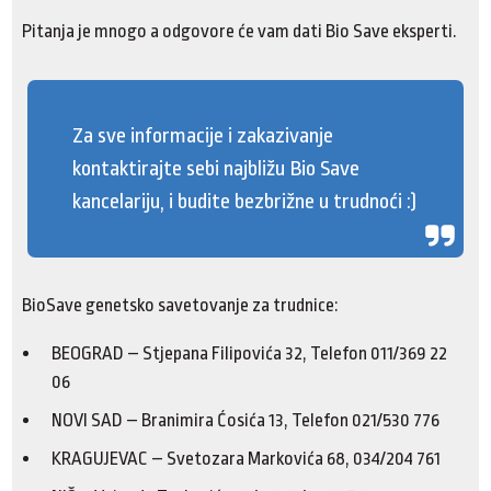
Pitanja je mnogo a odgovore će vam dati Bio Save eksperti.
Za sve informacije i zakazivanje
kontaktirajte sebi najbližu Bio Save
kancelariju, i budite bezbrižne u trudnoći :)
BioSave genetsko savetovanje za trudnice:
BEOGRAD – Stjepana Filipovića 32, Telefon 011/369 22
06
NOVI SAD – Branimira Ćosića 13, Telefon 021/530 776
KRAGUJEVAC – Svetozara Markovića 68, 034/204 761