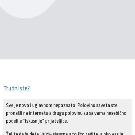
Trudni ste?
Sve je novo i uglavnom nepoznato. Polovinu saveta ste
pronašli na internetu a drugu polovinu su sa vama nesebično
podelile “iskusnije” prijateljice.
Želite da budete 100% sigurne u to što radite, a oko vas je